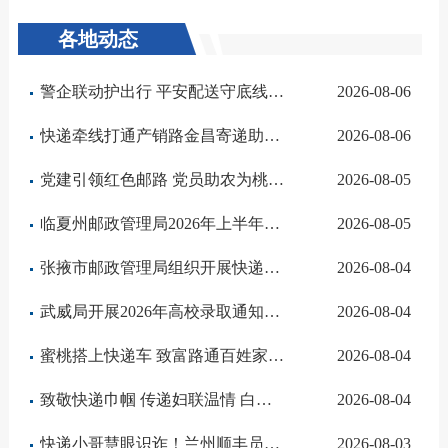
各地动态
警企联动护出行 平安配送守底线—临泽县快递企业开展道路交通安全专题培训
2026-08-06
快递牵线打通产销路金昌寄递助力永昌县杏子飘香
2026-08-06
党建引领红色邮路 党员助农为桃乡赋能
2026-08-05
临夏州邮政管理局2026年上半年工作获州政府通报表扬
2026-08-05
张掖市邮政管理局组织开展快递员职业技能等级认定考试
2026-08-04
武威局开展2026年高校录取通知书寄递服务专项检查
2026-08-04
蜜桃搭上快递车 致富路通百姓家——兰州皋兰什川蜜桃寄递助力乡村产业振兴
2026-08-04
致敬快递巾帼 传递妇联温情 白银市邮政管理局联合市快递行业妇女联合会开展慰问活动
2026-08-04
快递小哥慧眼识诈！兰州顺丰员工协助警方拦截电诈
2026-08-03